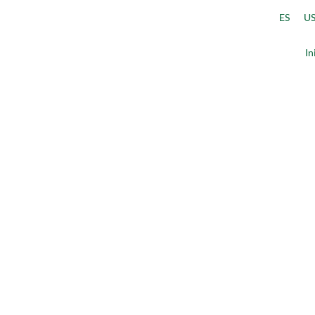
ES
US
In