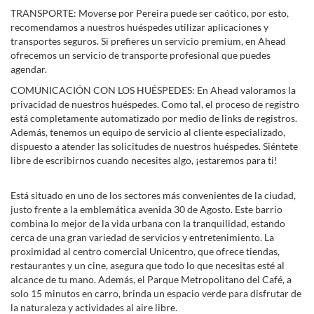
TRANSPORTE: Moverse por Pereira puede ser caótico, por esto,
recomendamos a nuestros huéspedes utilizar aplicaciones y
transportes seguros. Si prefieres un servicio premium, en Ahead
ofrecemos un servicio de transporte profesional que puedes
agendar.
COMUNICACIÓN CON LOS HUÉSPEDES: En Ahead valoramos la
privacidad de nuestros huéspedes. Como tal, el proceso de registro
está completamente automatizado por medio de links de registros.
Además, tenemos un equipo de servicio al cliente especializado,
dispuesto a atender las solicitudes de nuestros huéspedes. Siéntete
libre de escribirnos cuando necesites algo, ¡estaremos para ti!
Está situado en uno de los sectores más convenientes de la ciudad,
justo frente a la emblemática avenida 30 de Agosto. Este barrio
combina lo mejor de la vida urbana con la tranquilidad, estando
cerca de una gran variedad de servicios y entretenimiento. La
proximidad al centro comercial Unicentro, que ofrece tiendas,
restaurantes y un cine, asegura que todo lo que necesitas esté al
alcance de tu mano. Además, el Parque Metropolitano del Café, a
solo 15 minutos en carro, brinda un espacio verde para disfrutar de
la naturaleza y actividades al aire libre.