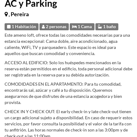
AC y Parking
, Pereira
1 Habitación
2 personas
1 Cama
1 baño
Este ameno loft, ofrece todas las comodidades necesarias para una
estancia excepcional: Cama doble, aire acondicionado, agua
caliente, WiFi, TV y parqueadero. Este espacio es ideal para
aquellos que buscan comodidad y conveniencia.
ACCESO AL EDIFICIO: Solo los huéspedes mencionados en la
reserva están permitidos en el edificio, toda personal adicional debe
ser registrada en la reserva para su debida autorización.
COMODIDADES EN EL APARTAMENTO: Para tu comodidad,
encontrarás sal, azúcar y café a tu disposición. Queremos
asegurarnos de que disfrutes de una estancia acogedora y bien
provista.
CHECK IN Y CHECK OUT: El early check-in y late check-out tienen
un cargo adicional sujeto a disponibilidad. En caso de requerir estos
servicios, por favor consulta la posibilidad y el valor de la tarifa con
tu anfitrión. Las horas normales de check-in son a las 3:00pm y de
check-out a las 11:00am.