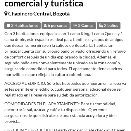
comercial y turistica
Chapinero Central, Bogotá
3 Habitaciones
6 personas
3 Camas
2 baños
Con 3 habitaciones equipadas con 1 cama King, 1 cama Queen y 1
cama doble, este espacio es ideal para familias o grupos de amigos
que desean sumergirse en la calidez de Bogotá. La habitación
principal cuenta con su propio baño privado, ofreciendo un refugio
de confort después de un día explorando la ciudad. Además, el
segundo baño está convenientemente ubicado en la zona común,
asegurando comodidad para todos. El apartamento tiene cuadros
maravillosos que reflejan la cultura colombiana.
ACCESO AL EDIFICIO: Sólo los huéspedes que figuran en la reserva
se les permite en el edificio, cualquier personal adicional debe ser
registrado en la reserva para su debida autorización.
COMODIDADES EN EL APARTAMENTO: Para tu comodidad,
encontrarás sal, azúcar y café a tu disposición. Queremos
asegurarnos de que disfrutes de una estancia acogedora y bien
provista.
CHECK IN Y CHECK OUT: El early check-in y late check-out tienen