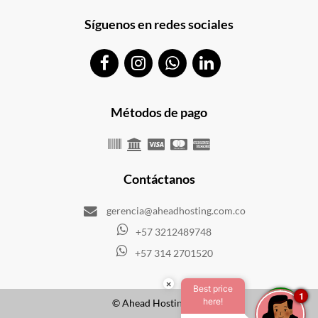
Síguenos en redes sociales
Métodos de pago
Contáctanos
gerencia@aheadhosting.com.co
+57 3212489748
+57 314 2701520
×
Best price
1
here!
© Ahead Hosting SAS