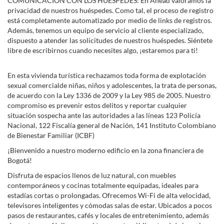
COMUNICACIÓN CON LOS HUÉSPEDES: En Ahead valoramos la
privacidad de nuestros huéspedes. Como tal, el proceso de registro
está completamente automatizado por medio de links de registros.
Además, tenemos un equipo de servicio al cliente especializado,
dispuesto a atender las solicitudes de nuestros huéspedes. Siéntete
libre de escribirnos cuando necesites algo, ¡estaremos para ti!
En esta vivienda turística rechazamos toda forma de explotación
sexual comercialde niñas, niños y adolescentes, la trata de personas,
de acuerdo con la Ley 1336 de 2009 y la Ley 985 de 2005. Nuestro
compromiso es prevenir estos delitos y reportar cualquier
situación sospecha ante las autoridades a las líneas 123 Policía
Nacional, 122 Fiscalía general de Nación, 141 Instituto Colombiano
de Bienestar Familiar (ICBF)
¡Bienvenido a nuestro moderno edificio en la zona financiera de
Bogotá!
Disfruta de espacios llenos de luz natural, con muebles
contemporáneos y cocinas totalmente equipadas, ideales para
estadías cortas o prolongadas. Ofrecemos Wi-Fi de alta velocidad,
televisores inteligentes y cómodas salas de estar. Ubicados a pocos
pasos de restaurantes, cafés y locales de entretenimiento, además