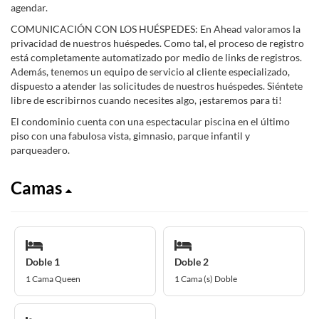
agendar.
COMUNICACIÓN CON LOS HUÉSPEDES: En Ahead valoramos la
privacidad de nuestros huéspedes. Como tal, el proceso de registro
está completamente automatizado por medio de links de registros.
Además, tenemos un equipo de servicio al cliente especializado,
dispuesto a atender las solicitudes de nuestros huéspedes. Siéntete
libre de escribirnos cuando necesites algo, ¡estaremos para ti!
El condominio cuenta con una espectacular piscina en el último
piso con una fabulosa vista, gimnasio, parque infantil y
parqueadero.
Camas
Doble 1
Doble 2
1 Cama Queen
1 Cama (s) Doble