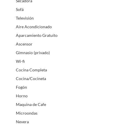
Secadora
Sofá
Televisión
Aire Acondicionado
Aparcamiento Gratuito
Ascensor
Gimnasio (privado)
Wi-fi
Cocina Completa
Cocina/Cocineta
Fogón
Horno
Maquina de Cafe
Microondas
Nevera