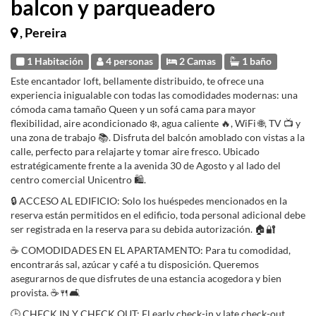
balcon y parqueadero
, Pereira
1 Habitación
4 personas
2 Camas
1 baño
Este encantador loft, bellamente distribuido, te ofrece una
experiencia inigualable con todas las comodidades modernas: una
cómoda cama tamaño Queen y un sofá cama para mayor
flexibilidad, aire acondicionado ❄️, agua caliente 🔥, WiFi 🌐, TV 📺 y
una zona de trabajo 📚. Disfruta del balcón amoblado con vistas a la
calle, perfecto para relajarte y tomar aire fresco. Ubicado
estratégicamente frente a la avenida 30 de Agosto y al lado del
centro comercial Unicentro 🛍️.
🔒 ACCESO AL EDIFICIO: Solo los huéspedes mencionados en la
reserva están permitidos en el edificio, toda personal adicional debe
ser registrada en la reserva para su debida autorización. 🏠🔐
☕ COMODIDADES EN EL APARTAMENTO: Para tu comodidad,
encontrarás sal, azúcar y café a tu disposición. Queremos
asegurarnos de que disfrutes de una estancia acogedora y bien
provista. ☕🍴🛋️
🕒 CHECK IN Y CHECK OUT: El early check-in y late check-out