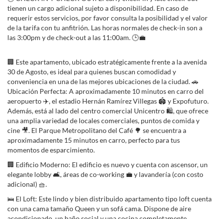
tienen un cargo adicional sujeto a disponibilidad. En caso de
requerir estos servicios, por favor consulta la posibilidad y el valor
de la tarifa con tu anfitrión. Las horas normales de check-in son a
las 3:00pm y de check-out a las 11:00am. 🕒💼
🏢 Este apartamento, ubicado estratégicamente frente a la avenida
30 de Agosto, es ideal para quienes buscan comodidad y
conveniencia en una de las mejores ubicaciones de la ciudad. 🚗
Ubicación Perfecta: A aproximadamente 10 minutos en carro del
aeropuerto ✈️, el estadio Hernán Ramírez Villegas 🏟️ y Expofuturo.
Además, está al lado del centro comercial Unicentro 🛍️, que ofrece
una amplia variedad de locales comerciales, puntos de comida y
cine 🎥. El Parque Metropolitano del Café 🌳 se encuentra a
aproximadamente 15 minutos en carro, perfecto para tus
momentos de esparcimiento.
🏢 Edificio Moderno: El edificio es nuevo y cuenta con ascensor, un
elegante lobby 🛋️, áreas de co-working 💼 y lavandería (con costo
adicional) 🧺.
🛌 El Loft: Este lindo y bien distribuido apartamento tipo loft cuenta
con una cama tamaño Queen y un sofá cama. Dispone de aire
acondicionado, un baño social y una cocina completamente