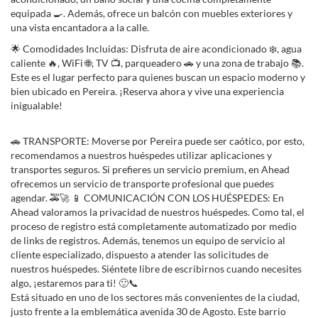
equipada 🍳. Además, ofrece un balcón con muebles exteriores y
una vista encantadora a la calle.
🌟 Comodidades Incluidas: Disfruta de aire acondicionado ❄️, agua
caliente 🔥, WiFi 🌐, TV 📺, parqueadero 🚗 y una zona de trabajo 📚.
Este es el lugar perfecto para quienes buscan un espacio moderno y
bien ubicado en Pereira. ¡Reserva ahora y vive una experiencia
inigualable!
🚗 TRANSPORTE: Moverse por Pereira puede ser caótico, por esto,
recomendamos a nuestros huéspedes utilizar aplicaciones y
transportes seguros. Si prefieres un servicio premium, en Ahead
ofrecemos un servicio de transporte profesional que puedes
agendar. 🚕🚀 📱 COMUNICACIÓN CON LOS HUÉSPEDES: En
Ahead valoramos la privacidad de nuestros huéspedes. Como tal, el
proceso de registro está completamente automatizado por medio
de links de registros. Además, tenemos un equipo de servicio al
cliente especializado, dispuesto a atender las solicitudes de
nuestros huéspedes. Siéntete libre de escribirnos cuando necesites
algo, ¡estaremos para ti! 🙂📞
Está situado en uno de los sectores más convenientes de la ciudad,
justo frente a la emblemática avenida 30 de Agosto. Este barrio