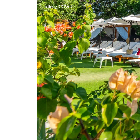
nsxjkwgJCGWIU