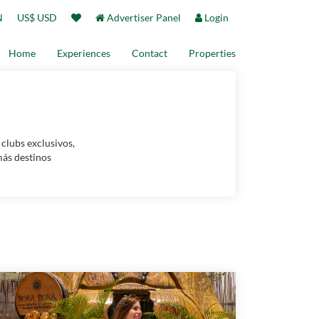
N
US$ USD
Advertiser Panel
Login
Home
Experiences
Contact
Properties
 clubs exclusivos,
más destinos