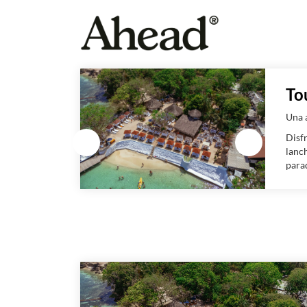
To
Una 
Disfr
lanc
parad