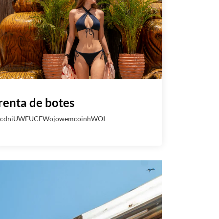
renta de botes
jcdniUWFUCFWojowemcoinhWOI